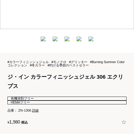
#カラーフィニッシュジェル
#モノクロ
#グリッター
#Burning Summer Color
コレクション
#冬カラー
#灼ける季節のベストセラー
ジ・イン カラーフィニッシュジェル 306 エクリ
プス
有機溶剤フリー
HEMAフリー
品番：
ZN-1306
詳細
☆
1,980
¥
税込