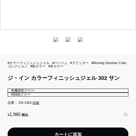
#カラーフィニッシュジェル
#ベージュ
#グリッター
#Burning Summer Color
コレクション
#秋カラー
#冬カラー
ジ・イン カラーフィニッシュジェル 302 サン
有機溶剤フリー
HEMAフリー
品番：
ZN-1302
詳細
☆
1,980
¥
税込
カートに追加